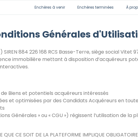
Enchères à venir
Enchères terminées
À pro
nditions Générales d'Utilisat
 ») SIREN 884 226 168 RCS Basse-Terre, siège social Vitet
ce immobilière mettant à disposition d’acquéreurs poten
nteractives.
s de Biens et potentiels acquéreurs intéressés
fiées et optimisées par des Candidats Acquéreurs en tou
ts
ons Générales » ou « CGU ») régissent l’utilisation de la 
RE QUE CE SOIT DE LA PLATEFORME IMPLIQUE OBLIGATOIR