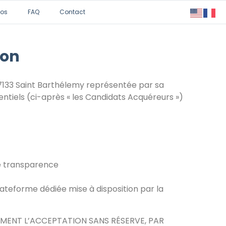
pos
FAQ
Contact
ion
 97133 Saint Barthélemy représentée par sa
tiels (ci-après « les Candidats Acquéreurs »)
te transparence
plateforme dédiée mise à disposition par la
EMENT L’ACCEPTATION SANS RÉSERVE, PAR